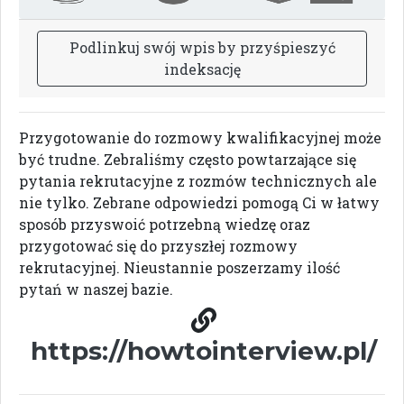
P
o
d
l
i
n
k
u
j
s
w
ó
j
w
p
i
s
b
y
p
r
z
y
ś
p
i
e
s
z
y
ć
i
n
d
e
k
s
a
c
j
ę
Przygotowanie do rozmowy kwalifikacyjnej może
być trudne. Zebraliśmy często powtarzające się
pytania rekrutacyjne z rozmów technicznych ale
nie tylko. Zebrane odpowiedzi pomogą Ci w łatwy
sposób przyswoić potrzebną wiedzę oraz
przygotować się do przyszłej rozmowy
rekrutacyjnej. Nieustannie poszerzamy ilość
pytań w naszej bazie.
https://howtointerview.pl/