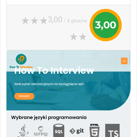
3,00
/ 4 głosów
3,00