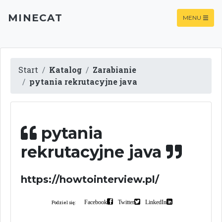
MINECAT
MENU
Start
Katalog
Zarabianie
pytania rekrutacyjne java
pytania
rekrutacyjne java
https://howtointerview.pl/
Facebook
Twitter
LinkedIn
Podziel się: