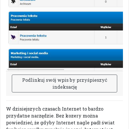
P
o
d
l
i
n
k
u
j
s
w
ó
j
w
p
i
s
b
y
p
r
z
y
ś
p
i
e
s
z
y
ć
i
n
d
e
k
s
a
c
j
ę
W dzisiejszych czasach Internet to bardzo
przydatne narzędzie. Bez kozery można
powiedzieć, że gdyby Internet nagle padł świat