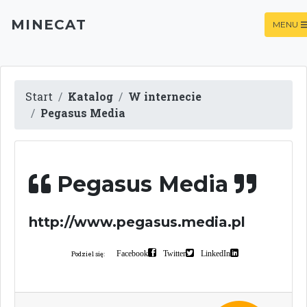
MINECAT
MENU
Start
Katalog
W internecie
Pegasus Media
Pegasus Media
http://www.pegasus.media.pl
Facebook
Twitter
LinkedIn
Podziel się: