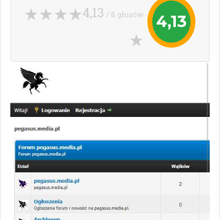
4,13
/ 8 głosów
4,13