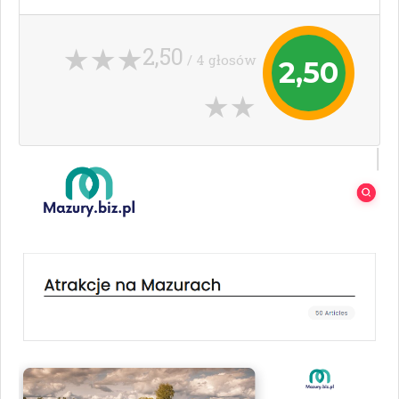
2,50
/ 4 głosów
2,50