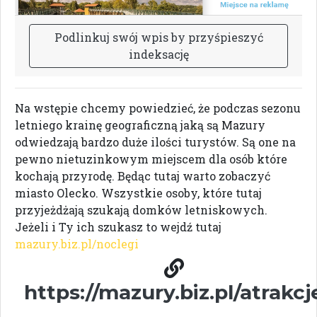
P
o
d
l
i
n
k
u
j
s
w
ó
j
w
p
i
s
b
y
p
r
z
y
ś
p
i
e
s
z
y
ć
i
n
d
e
k
s
a
c
j
ę
Na wstępie chcemy powiedzieć, że podczas sezonu
letniego krainę geograficzną jaką są Mazury
odwiedzają bardzo duże ilości turystów. Są one na
pewno nietuzinkowym miejscem dla osób które
kochają przyrodę. Będąc tutaj warto zobaczyć
miasto Olecko. Wszystkie osoby, które tutaj
przyjeżdżają szukają domków letniskowych.
Jeżeli i Ty ich szukasz to wejdź tutaj
mazury.biz.pl/noclegi
https://mazury.biz.pl/atrakcj