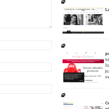
L
p
n
lu
ju
sw
C
s