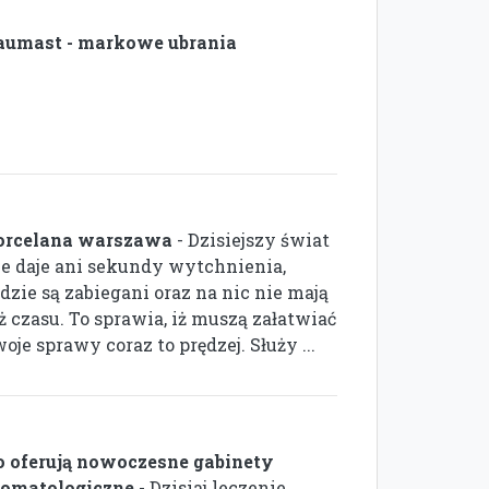
aumast - markowe ubrania
orcelana warszawa
- Dzisiejszy świat
ie daje ani sekundy wytchnienia,
dzie są zabiegani oraz na nic nie mają
ż czasu. To sprawia, iż muszą załatwiać
oje sprawy coraz to prędzej. Służy ...
o oferują nowoczesne gabinety
tomatologiczne
- Dzisiaj leczenie