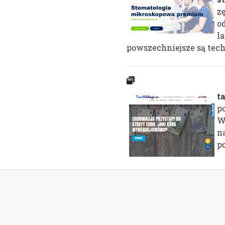
z
o
l
powszechniejsze są tech
t
po
W
n
po