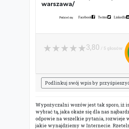
warszawa/
Facebook
Twitter
LinkedIn
Podziel się:
3,80
/ 5 głosów
P
o
d
l
i
n
k
u
j
s
w
ó
j
w
p
i
s
b
y
p
r
z
y
ś
p
i
e
s
z
y
Wypożyczalni wozów jest tak sporo, iż i
wybrać tą, jaka okaże się dla nas najba
odpowie na wszelkie pytania, rozwieje 
jakie wynajdziemy w Internecie. Rzetel