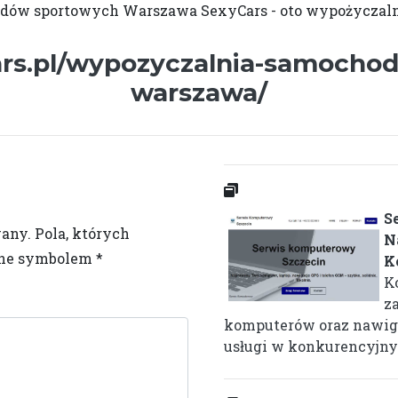
ów sportowych Warszawa SexyCars - oto wypożyczalnia
cars.pl/wypozyczalnia-samoch
warszawa/
S
wany.
Pola, których
N
one symbolem
*
K
K
z
komputerów oraz nawiga
usługi w konkurencyjnyc