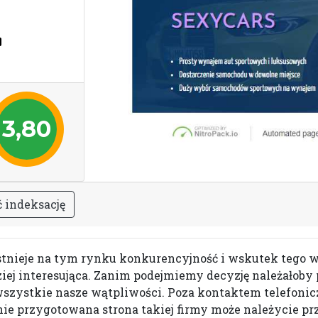
3,80
ć
i
n
d
e
k
s
a
c
j
ę
stnieje na tym rynku konkurencyjność i wskutek tego wł
rdziej interesująca. Zanim podejmiemy decyzję należałob
wszystkie nasze wątpliwości. Poza kontaktem telefoni
nie przygotowana strona takiej firmy może należycie pr