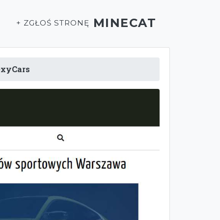
MINECAT
T
+ ZGŁOŚ STRONĘ
exyCars