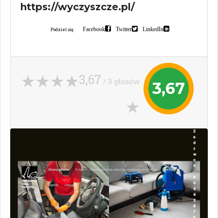
https://wyczyszcze.pl/
Facebook
Twitter
LinkedIn
Podziel się:
3,67
/ 3 głosów
3,67