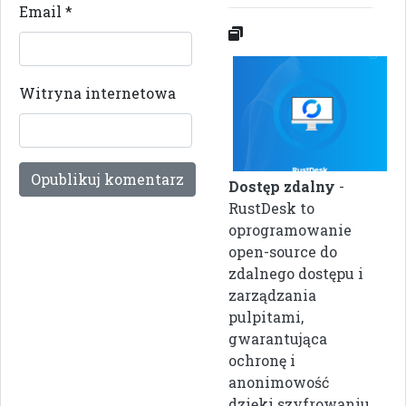
Email
*
Witryna internetowa
Dostęp zdalny
-
RustDesk to
oprogramowanie
open-source do
zdalnego dostępu i
zarządzania
pulpitami,
gwarantująca
ochronę i
anonimowość
dzięki szyfrowaniu