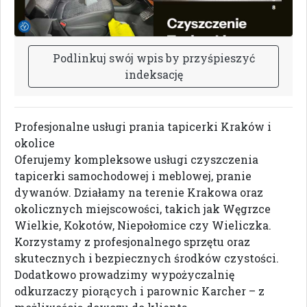
P
o
d
l
i
n
k
u
j
s
w
ó
j
w
p
i
s
b
y
p
r
z
y
ś
p
i
e
s
z
y
ć
i
n
d
e
k
s
a
c
j
ę
Profesjonalne usługi prania tapicerki Kraków i
okolice
Oferujemy kompleksowe usługi czyszczenia
tapicerki samochodowej i meblowej, pranie
dywanów. Działamy na terenie Krakowa oraz
okolicznych miejscowości, takich jak Węgrzce
Wielkie, Kokotów, Niepołomice czy Wieliczka.
Korzystamy z profesjonalnego sprzętu oraz
skutecznych i bezpiecznych środków czystości.
Dodatkowo prowadzimy wypożyczalnię
odkurzaczy piorących i parownic Karcher – z