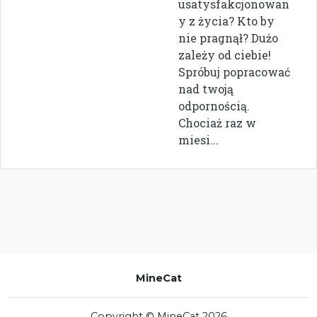
usatysfakcjonowan
y z życia? Kto by
nie pragnął? Dużo
zależy od ciebie!
Spróbuj popracować
nad twoją
odpornością.
Chociaż raz w
miesi...
MineCat
Copyright © MineCat 2026