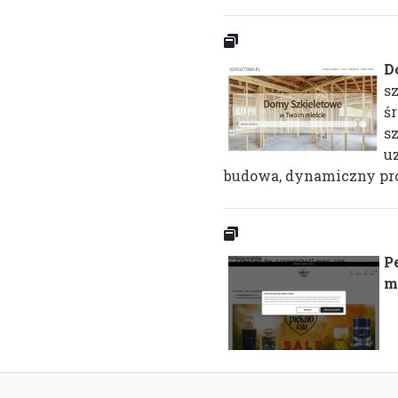
D
s
ś
s
u
budowa, dynamiczny pro
P
m