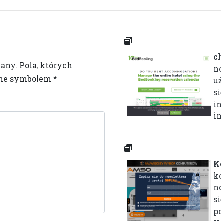
c
wany.
Pola, których
n
one symbolem
*
u
si
i
im
K
k
n
s
p