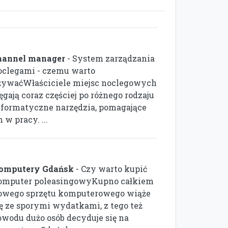
hannel manager
- System zarządzania
oclegami - czemu warto
żywaćWłaściciele miejsc noclegowych
ęgają coraz częściej po różnego rodzaju
nformatyczne narzędzia, pomagające
 w pracy. ...
omputery Gdańsk
- Czy warto kupić
omputer poleasingowyKupno całkiem
owego sprzętu komputerowego wiąże
ię ze sporymi wydatkami, z tego też
owodu dużo osób decyduje się na