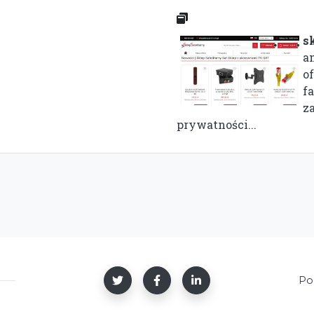
s
am
o
f
z
prywatności...
Po