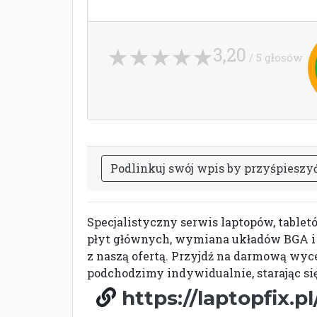
3,20
/ 5 głosów
P
o
d
l
i
n
k
u
j
s
w
ó
j
w
p
i
s
b
y
p
r
z
y
ś
p
i
e
s
z
y
Specjalistyczny serwis laptopów, tabl
płyt głównych, wymiana układów BGA i 
z naszą ofertą. Przyjdź na darmową wyc
podchodzimy indywidualnie, starając s
https://laptopfix.pl