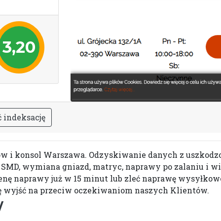
3,20
ć
i
n
d
e
k
s
a
c
j
ę
etów i konsol Warszawa. Odzyskiwanie danych z uszkod
SMD, wymiana gniazd, matryc, naprawy po zalaniu i wie
enę naprawy już w 15 minut lub zleć naprawę wysyłkowo 
ię wyjść na przeciw oczekiwaniom naszych Klientów.
/