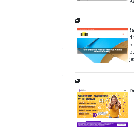
K
f
d
m
po
je
D