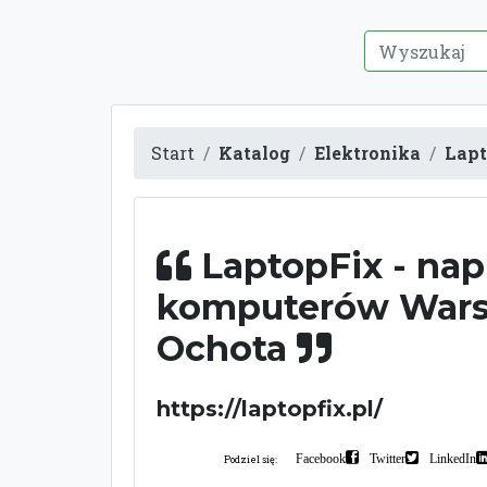
Start
Katalog
Elektronika
Lapt
LaptopFix - na
komputerów War
Ochota
https://laptopfix.pl/
Facebook
Twitter
LinkedIn
Podziel się: