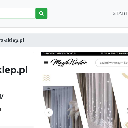
STAR
z-sklep.pl
lep.pl
l/