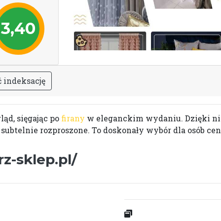
3,40
ć
i
n
d
e
k
s
a
c
j
ę
ąd, sięgając po
firany
w eleganckim wydaniu. Dzięki ni
 subtelnie rozproszone. To doskonały wybór dla osób cen
z-sklep.pl/