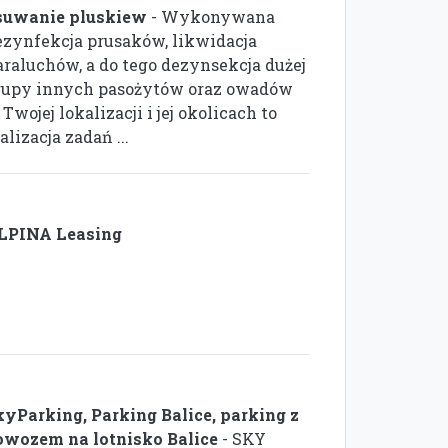
suwanie pluskiew
- Wykonywana
ezynfekcja prusaków, likwidacja
araluchów, a do tego dezynsekcja dużej
rupy innych pasożytów oraz owadów
Twojej lokalizacji i jej okolicach to
alizacja zadań ...
LPINA Leasing
kyParking, Parking Balice, parking z
owozem na lotnisko Balice
- SKY