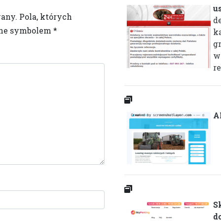
u
wany.
Pola, których
d
one symbolem
*
k
g
w 
re
A
S
d