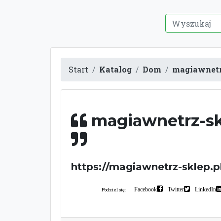
Start
Katalog
Dom
magiawnetr
magiawnetrz-sk
https://magiawnetrz-sklep.p
Facebook
Twitter
LinkedIn
Podziel się: