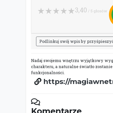
3,40
/ 5 głosów
P
o
d
l
i
n
k
u
j
s
w
ó
j
w
p
i
s
b
y
p
r
z
y
ś
p
i
e
s
z
y
Nadaj swojemu wnętrzu wyjątkowy wygl
charakteru, a naturalne światło zostanie
funkcjonalności.
https://magiawnetr
Komentarze