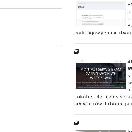
P
p
L
B
parkingowych na utward
S
W
s
s
b
i okolic. Oferujemy sp
siłowników do bram gara