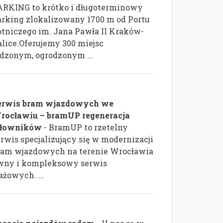
ARKING to krótko i długoterminowy
arking zlokalizowany 1700 m od Portu
otniczego im. Jana Pawła II Kraków-
alice.Oferujemy 300 miejsc
zonym, ogrodzonym ...
erwis bram wjazdowych we
rocławiu – bramUP regeneracja
iłowników
- BramUP to rzetelny
erwis specjalizujący się w modernizacji
ram wjazdowych na terenie Wrocławia
rawny i kompleksowy serwis
żowych. ...