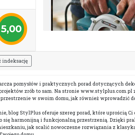
5,00
ć
i
n
d
e
k
s
a
c
j
ę
starcza pomysłów i praktycznych porad dotyczących deko
ojektów zrób to sam. Na stronie www.stylplus.com.pl zn
 przestrzenie w swoim domu, jak również wprowadzić d
nie, blog StylPlus oferuje szereg porad, które uprością C
o się harmonijną i funkcjonalną przestrzenią. Dzięki 
eszkaniu, jak scalić nowoczesne rozwiązania z klasyk
o Twojego domu.