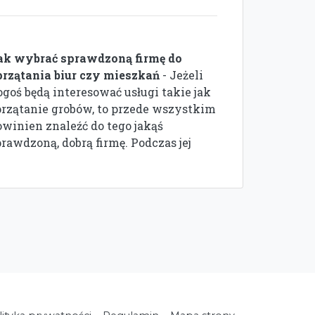
ak wybrać sprawdzoną firmę do
przątania biur czy mieszkań
- Jeżeli
ogoś będą interesować usługi takie jak
przątanie grobów, to przede wszystkim
owinien znaleźć do tego jakąś
rawdzoną, dobrą firmę. Podczas jej