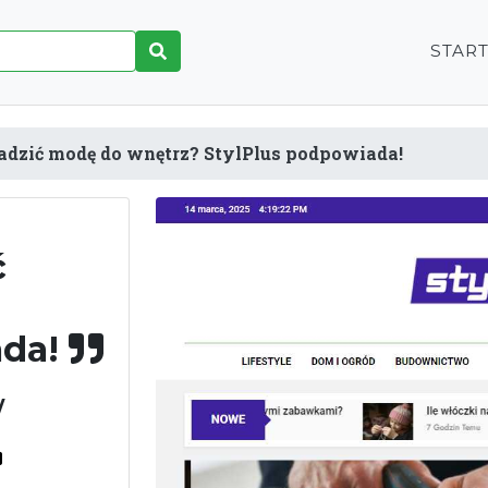
STAR
dzić modę do wnętrz? StylPlus podpowiada!
ć
ada!
/