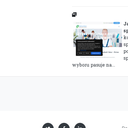
J
s
k
s
p
sp
wyboru pasuje na...