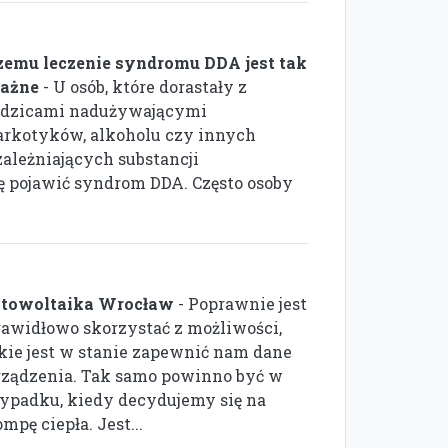
zemu leczenie syndromu DDA jest tak
ażne
- U osób, które dorastały z
odzicami nadużywającymi
arkotyków, alkoholu czy innych
zależniających substancji
ę pojawić syndrom DDA. Często osoby
otowoltaika Wrocław
- Poprawnie jest
rawidłowo skorzystać z możliwości,
akie jest w stanie zapewnić nam dane
rządzenia. Tak samo powinno być w
ypadku, kiedy decydujemy się na
mpę ciepła. Jest...