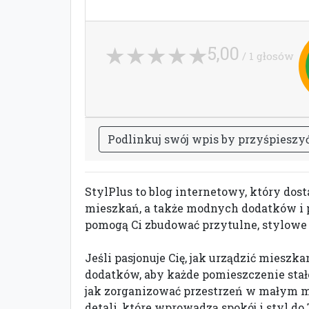
5,00
/ 1 głosów
P
o
d
l
i
n
k
u
j
s
w
ó
j
w
p
i
s
b
y
p
r
z
y
ś
p
i
e
s
z
y
StylPlus to blog internetowy, który do
mieszkań, a także modnych dodatków i pr
pomogą Ci zbudować przytulne, stylowe
Jeśli pasjonuje Cię, jak urządzić mieszka
dodatków, aby każde pomieszczenie stał
jak zorganizować przestrzeń w małym mi
detali, które wprowadzą spokój i styl d