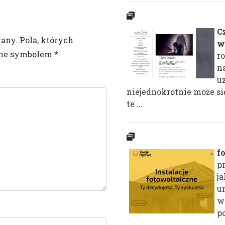
C
wany.
Pola, których
w
one symbolem
*
r
n
u
niejednokrotnie może si
te ...
f
p
j
u
w
po