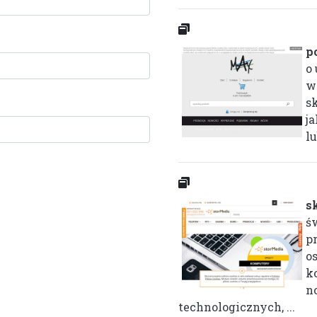
p
o
w
s
j
lu
s
św
p
o
k
n
technologicznych, ...