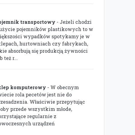
ojemnik transportowy
- Jeżeli chodzi
 użycie pojemników plastikowych to w
iększości wypadków spotykamy je w
klepach, hurtowniach czy fabrykach,
akie absorbują się produkcją żywności
b też r...
klep komputerowy
- W obecnym
iecie rola pecetów jest nie do
rzesadzenia. Właściwie przepytując
soby przede wszystkim młode,
orzystające regularnie z
owoczesnych urządzeń