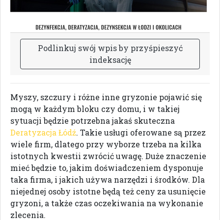
P
o
d
l
i
n
k
u
j
s
w
ó
j
w
p
i
s
b
y
p
r
z
y
ś
p
i
e
s
z
y
ć
i
n
d
e
k
s
a
c
j
ę
Myszy, szczury i różne inne gryzonie pojawić się
mogą w każdym bloku czy domu, i w takiej
sytuacji będzie potrzebna jakaś skuteczna
Deratyzacja Łódź
. Takie usługi oferowane są przez
wiele firm, dlatego przy wyborze trzeba na kilka
istotnych kwestii zwrócić uwagę. Duże znaczenie
mieć będzie to, jakim doświadczeniem dysponuje
taka firma, i jakich używa narzędzi i środków. Dla
niejednej osoby istotne będą też ceny za usunięcie
gryzoni, a także czas oczekiwania na wykonanie
zlecenia.