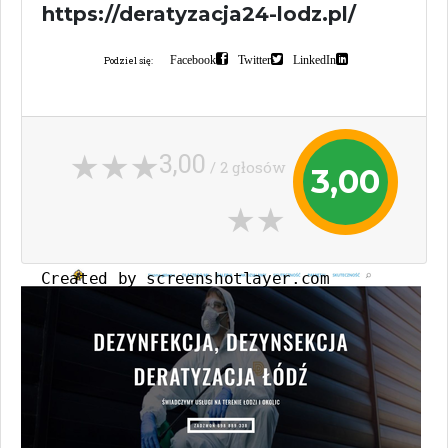
https://deratyzacja24-lodz.pl/
Facebook
Twitter
LinkedIn
Podziel się:
3,00
/ 2 głosów
3,00