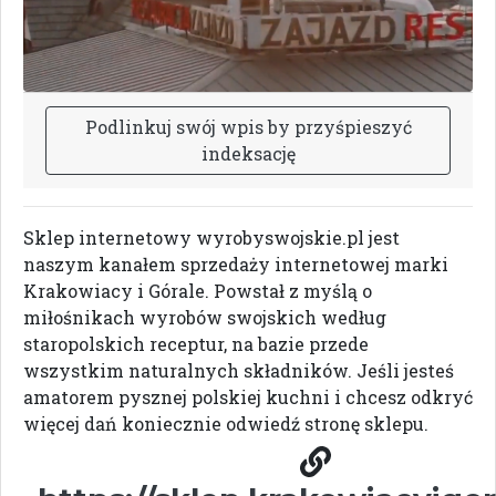
P
o
d
l
i
n
k
u
j
s
w
ó
j
w
p
i
s
b
y
p
r
z
y
ś
p
i
e
s
z
y
ć
i
n
d
e
k
s
a
c
j
ę
Sklep internetowy wyrobyswojskie.pl jest
naszym kanałem sprzedaży internetowej marki
Krakowiacy i Górale. Powstał z myślą o
miłośnikach wyrobów swojskich według
staropolskich receptur, na bazie przede
wszystkim naturalnych składników. Jeśli jesteś
amatorem pysznej polskiej kuchni i chcesz odkryć
więcej dań koniecznie odwiedź stronę sklepu.