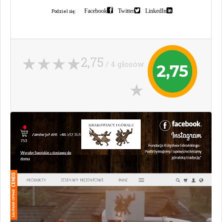
Facebook
Twitter
LinkedIn
Podziel się:
2,75
/ 4 głosów
2,75