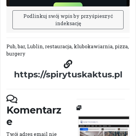
P
o
d
l
i
n
k
u
j
s
w
ó
j
w
p
i
s
b
y
p
r
z
y
ś
p
i
e
s
z
y
ć
i
n
d
e
k
s
a
c
j
ę
Pub, bar, Lublin, restauracja, klubokawiarnia, pizza,
burgery
https://spirytuskaktus.pl
Komentarz
e
Twój adres email nie