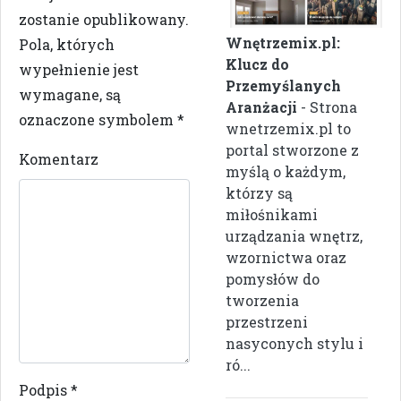
zostanie opublikowany.
Wnętrzemix.pl:
Pola, których
Klucz do
wypełnienie jest
Przemyślanych
wymagane, są
Aranżacji
- Strona
oznaczone symbolem
*
wnetrzemix.pl to
portal stworzone z
Komentarz
myślą o każdym,
którzy są
miłośnikami
urządzania wnętrz,
wzornictwa oraz
pomysłów do
tworzenia
przestrzeni
nasyconych stylu i
ró...
Podpis
*